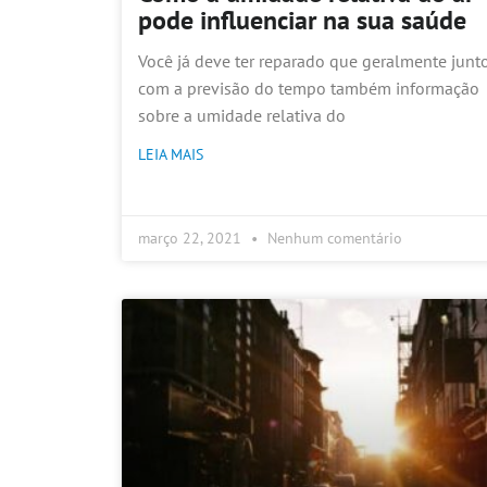
pode influenciar na sua saúde
Você já deve ter reparado que geralmente junt
com a previsão do tempo também informação
sobre a umidade relativa do
LEIA MAIS
março 22, 2021
Nenhum comentário