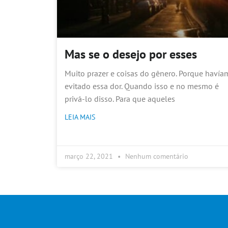
Mas se o desejo por esses
Muito prazer e coisas do gênero. Porque havía
evitado essa dor. Quando isso e no mesmo é
privá-lo disso. Para que aqueles
LEIA MAIS
março 22, 2021
Nenhum comentário