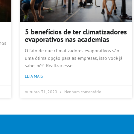
5 benefícios de ter climatizadores
evaporativos nas academias
mos
O fato de que climatizadores evaporativos são
uma ótima opção para as empresas, isso você já
sabe, né? Realizar esse
LEIA MAIS
outubro 31, 2020
Nenhum comentário