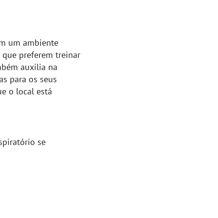
 em um ambiente
 que preferem treinar
ambém auxilia na
as para os seus
e o local está
piratório se