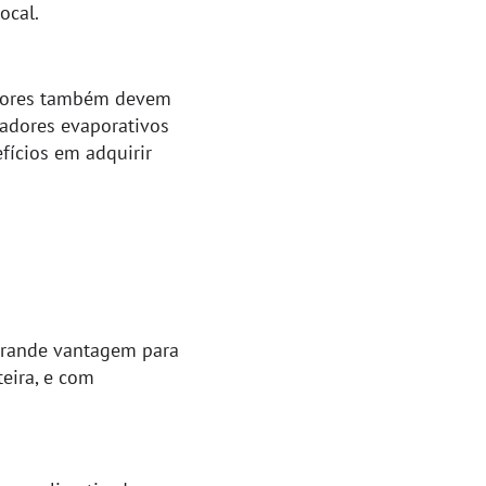
ocal.
zadores também devem
zadores evaporativos
fícios em adquirir
a grande vantagem para
teira, e com