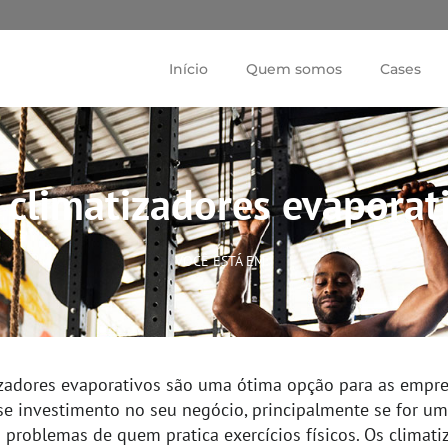
Início
Quem somos
Cases
r climatizadores evapora
VOCÊ ESTÁ EM:
izadores evaporativos são uma ótima opção para as empres
se investimento no seu negócio, principalmente se for um
 problemas de quem pratica exercícios físicos. Os climat