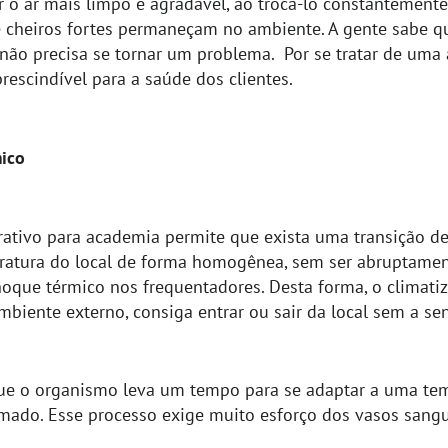
r o ar mais limpo e agradável, ao trocá-lo constantemente
e cheiros fortes permaneçam no ambiente. A gente sabe qu
 não precisa se tornar um problema. Por se tratar de uma
prescindível para a saúde dos clientes.
mico
ativo para academia permite que exista uma transição de 
eratura do local de forma homogênea, sem ser abruptamen
hoque térmico nos frequentadores. Desta forma, o climati
iente externo, consiga entrar ou sair da local sem a sen
ue o organismo leva um tempo para se adaptar a uma tem
mado. Esse processo exige muito esforço dos vasos sangu