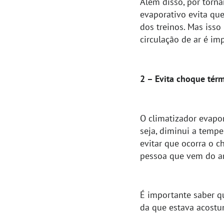
Além disso, por torna
evaporativo evita qu
dos treinos. Mas isso
circulação de ar é im
2 – Evita choque tér
O climatizador evapor
seja, diminui a temp
evitar que ocorra o c
pessoa que vem do amb
É importante saber q
da que estava acostu