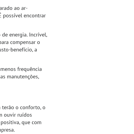
arado ao ar-
É possível encontrar
e energia. Incrível,
 para compensar o
usto-benefício, a
 menos frequência
ssas manutenções,
 terão o conforto, o
m ouvir ruídos
 positiva, que com
mpresa.